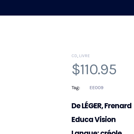
CD
,
LIVRE
$
110.95
Tag:
EE009
De LÉGER, Frenard
Educa Vision
Langue: créole