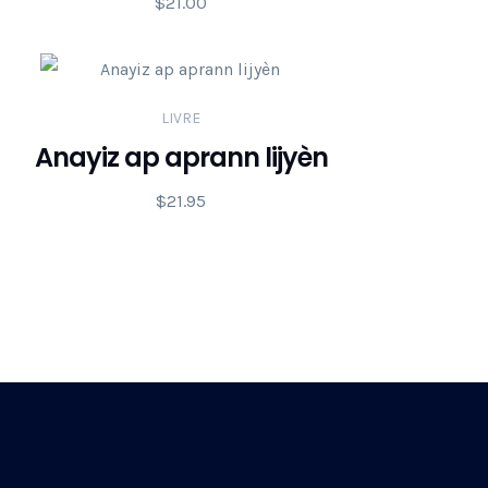
$
21.00
LIVRE
Anayiz ap aprann lijyèn
$
21.95