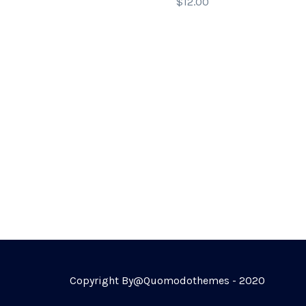
$
12.00
Copyright By@Quomodothemes - 2020