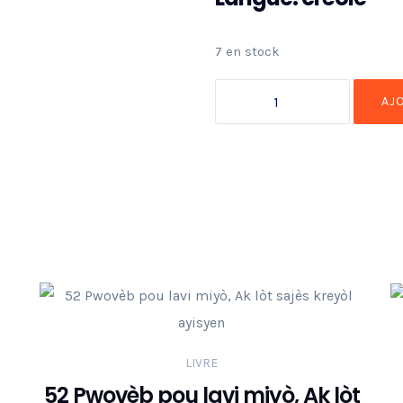
7 en stock
AJ
LIVRE
52 Pwovèb pou lavi miyò, Ak lòt