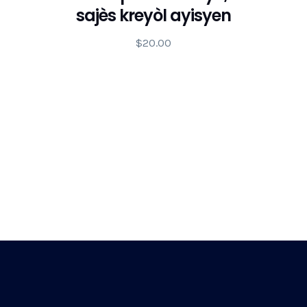
sajès kreyòl ayisyen
$
20.00