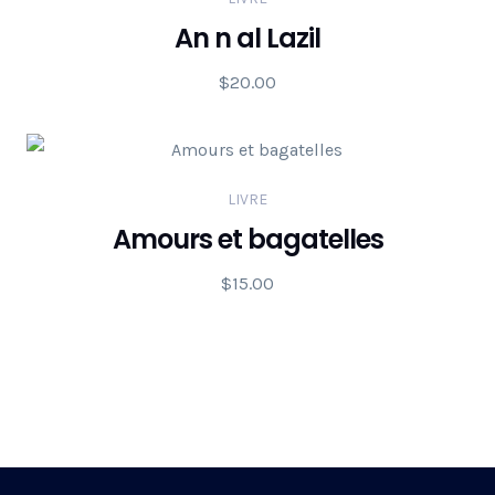
An n al Lazil
$
20.00
LIVRE
Amours et bagatelles
$
15.00