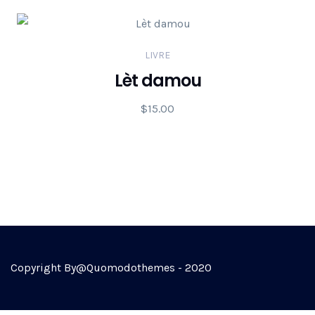
LIVRE
Lèt damou
$
15.00
Copyright By@Quomodothemes - 2020