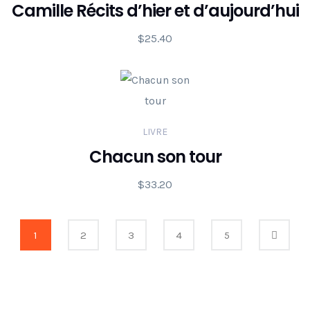
Camille Récits d’hier et d’aujourd’hui
$
25.40
LIVRE
Chacun son tour
$
33.20
1
2
3
4
5