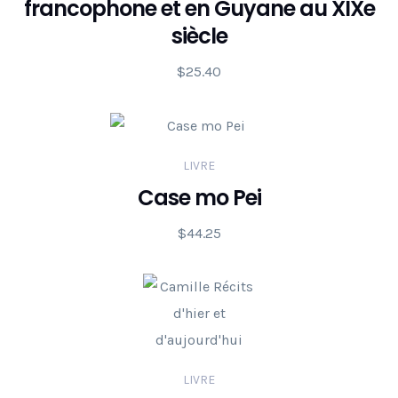
francophone et en Guyane au XIXe
siècle
$
25.40
LIVRE
Case mo Pei
$
44.25
LIVRE