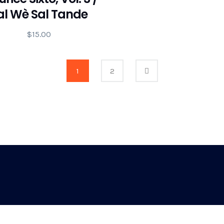
al Wè Sal Tande
$
15.00
1
2