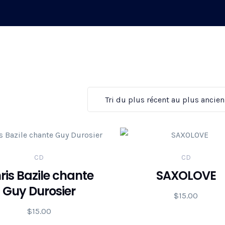
CD
CD
ris Bazile chante
SAXOLOVE
Guy Durosier
$
15.00
$
15.00