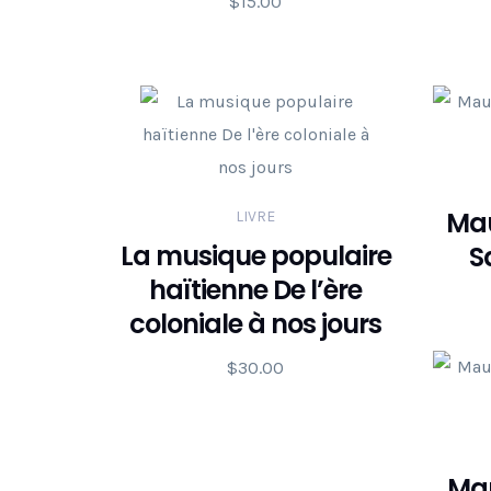
$
15.00
Mau
LIVRE
La musique populaire
S
haïtienne De l’ère
coloniale à nos jours
$
30.00
Mau