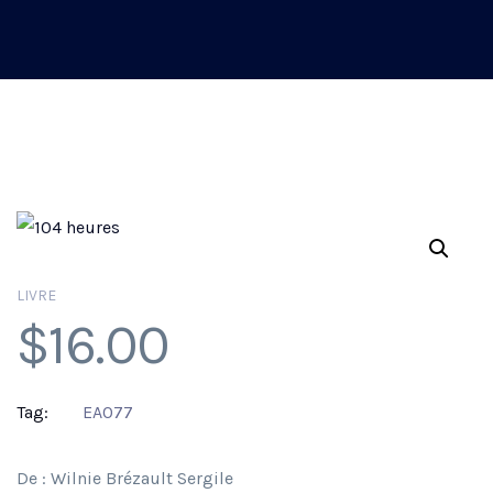
LIVRE
$
16.00
Tag:
EA077
De : Wilnie Brézault Sergile