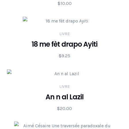
$
10.00
LIVRE
18 me fèt drapo Ayiti
$
9.25
LIVRE
An n al Lazil
$
20.00