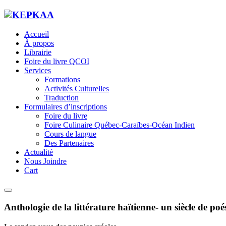
Accueil
À propos
Librairie
Foire du livre QCOI
Services
Formations
Activités Culturelles
Traduction
Formulaires d’inscriptions
Foire du livre
Foire Culinaire Québec-Caraïbes-Océan Indien
Cours de langue
Des Partenaires
Actualité
Nous Joindre
Cart
Anthologie de la littérature haïtienne- un siècle de po