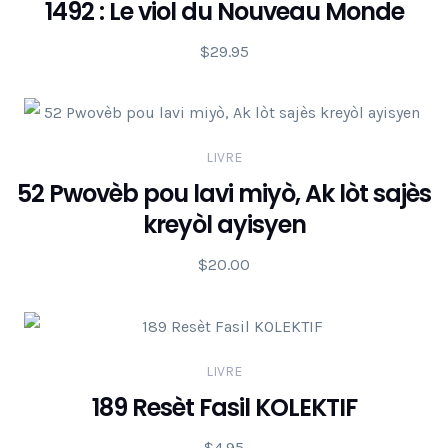
1492 : Le viol du Nouveau Monde
$
29.95
LIVRE
52 Pwovèb pou lavi miyò, Ak lòt sajès
kreyòl ayisyen
$
20.00
LIVRE
189 Resèt Fasil KOLEKTIF
$
4.95