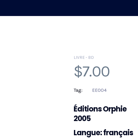
LIVRE - BD
$
7.00
Tag:
EE004
Éditions Orphie
2005
Langue: français