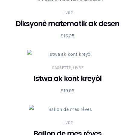
LIVRE
Diksyonè matematik ak desen
$
16.25
CASSETTE
,
LIVRE
Istwa ak kont kreyòl
$
19.95
LIVRE
Ballon de mes rêves