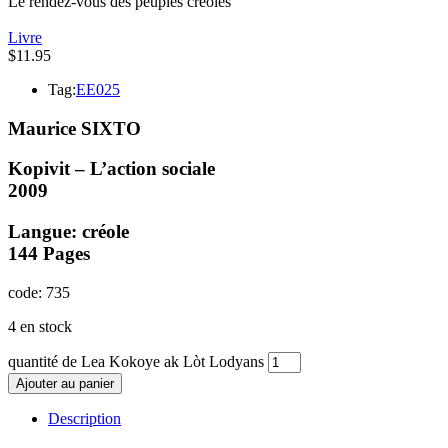
Le rendez-vous des peuples créoles
Livre
$
11.95
Tag:
EE025
Maurice SIXTO
Kopivit – L’action sociale
2009
Langue: créole
144 Pages
code: 735
4 en stock
quantité de Lea Kokoye ak Lòt Lodyans
Ajouter au panier
Description