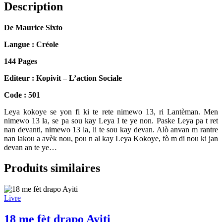
Description
De Maurice Sixto
Langue : Créole
144 Pages
Editeur : Kopivit – L’action Sociale
Code : 501
Leya kokoye se yon fi ki te rete nimewo 13, ri Lantèman. Men
nimewo 13 la, se pa sou kay Leya I te ye non. Paske Leya pa t ret
nan devanti, nimewo 13 la, li te sou kay devan. Alò anvan m rantre
nan lakou a avèk nou, pou n al kay Leya Kokoye, fò m di nou ki jan
devan an te ye…
Produits similaires
Livre
18 me fèt drapo Ayiti