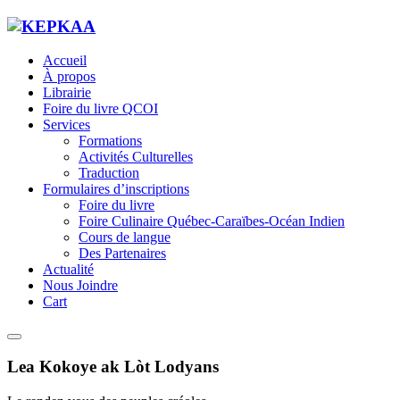
Accueil
À propos
Librairie
Foire du livre QCOI
Services
Formations
Activités Culturelles
Traduction
Formulaires d’inscriptions
Foire du livre
Foire Culinaire Québec-Caraïbes-Océan Indien
Cours de langue
Des Partenaires
Actualité
Nous Joindre
Cart
Lea Kokoye ak Lòt Lodyans