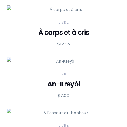
LIVRE
À corps et à cris
$
12.95
LIVRE
An-Kreyòl
$
7.00
LIVRE