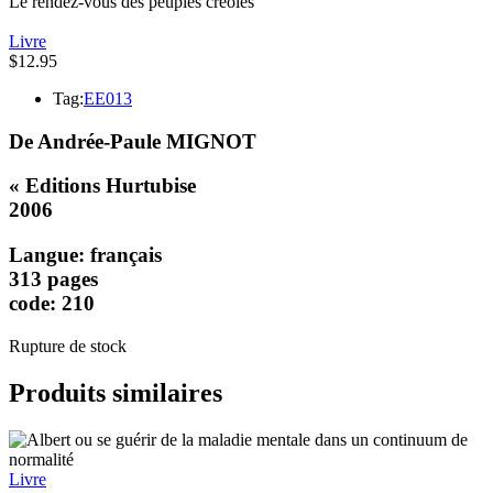
Le rendez-vous des peuples créoles
Livre
$
12.95
Tag:
EE013
De Andrée-Paule MIGNOT
« Editions Hurtubise
2006
Langue: français
313 pages
code: 210
Rupture de stock
Produits similaires
Livre