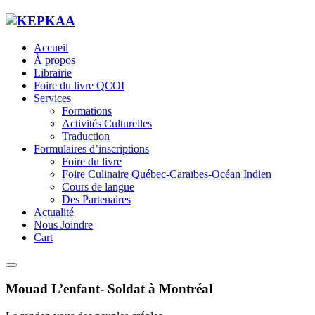
Accueil
À propos
Librairie
Foire du livre QCOI
Services
Formations
Activités Culturelles
Traduction
Formulaires d’inscriptions
Foire du livre
Foire Culinaire Québec-Caraïbes-Océan Indien
Cours de langue
Des Partenaires
Actualité
Nous Joindre
Cart
Mouad L’enfant- Soldat à Montréal