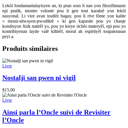
Lekòl fondamantalayisyen an, ki pran sous li nan yon filozifiimanis
epi pratik, montre volonte pou li gen tout karaktè yon lekòl
nasyonal. Li vize avan toutlòt bagay, pou li rive fòme yon kalite
« moun-sitwayen-pwodiktè » ki gen kapasite pou yo chanje
kondisyon fizik natirèl yo, pou yo kreye richès materyèl, epi pou yo
kontribiyenan layite valè kiltirèl, moral ak espirityèl toupatounan
peyi a.
Produits similaires
Livre
Nostalji san pwen ni vigil
$
15.00
Livre
Ainsi parla l’Oncle suivi de Revisiter
l’Oncle