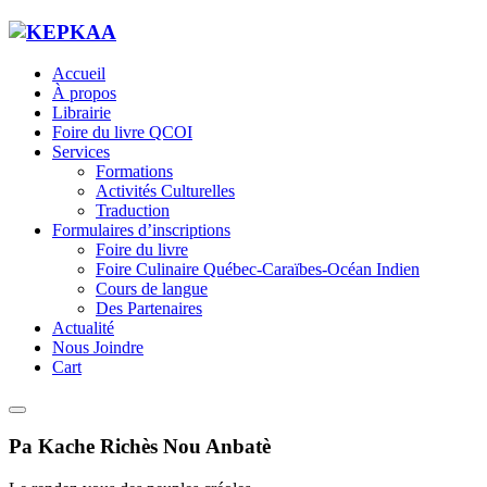
Accueil
À propos
Librairie
Foire du livre QCOI
Services
Formations
Activités Culturelles
Traduction
Formulaires d’inscriptions
Foire du livre
Foire Culinaire Québec-Caraïbes-Océan Indien
Cours de langue
Des Partenaires
Actualité
Nous Joindre
Cart
Pa Kache Richès Nou Anbatè