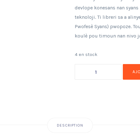
devlope konesans nan syans la
teknoloji. Ti libreri sa a al
Pwofesè Syans) pwopoze. Tout
koulè pou timoun nan nivo j
4 en stock
AJ
DESCRIPTION