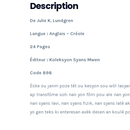
Description
De Julie K. Lundgren
Langue : Anglais – Créole
24 Pages
Éditeur : Koleksyon Syans Mwen
Code 898
Èske ou janm poze tèt ou kesyon sou wòl lasyans 
ap transfòme soti nan yon fôm pou ale nan yon
nan syans lavi, nan syans fizik, nan syans latè 
yo gen teks ki enteresan avèk desen an koulè p