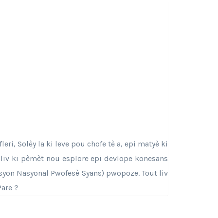
ri, Solèy la ki leve pou chofe tè a, epi matyè ki
 liv ki pèmèt nou esplore epi devlope konesans
syasyon Nasyonal Pwofesè Syans) pwopoze. Tout liv
Pare ?