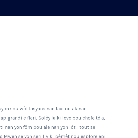
yon sou wòl lasyans nan lavi ou ak nan
 grandi e fleri, Solèy la ki leve pou chofe tè a,
ti nan yon fôm pou ale nan yon lòt… tout se
s Mwen se yon seri liv ki pèmèt nou esplore epi