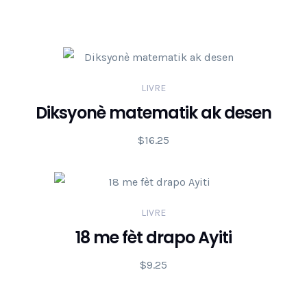
LIVRE
Diksyonè matematik ak desen
$
16.25
LIVRE
18 me fèt drapo Ayiti
$
9.25