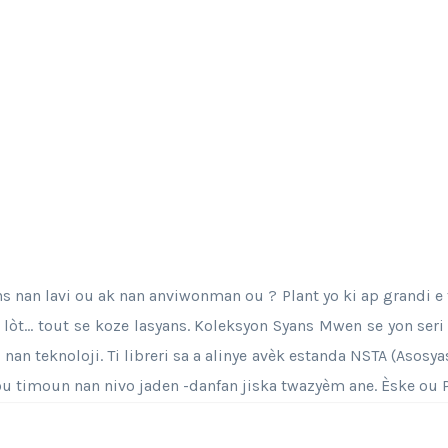
nan lavi ou ak nan anviwonman ou ? Plant yo ki ap grandi e fle
 lòt… tout se koze lasyans. Koleksyon Syans Mwen se yon seri
ak nan teknoloji. Ti libreri sa a alinye avèk estanda NSTA (Aso
ou timoun nan nivo jaden -danfan jiska twazyèm ane. Èske ou 