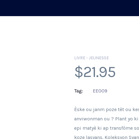
LIVRE - JEUNESSE
$
21.95
Tag:
EE009
Èske ou janm poze tèt ou kes
anviwonman ou ? Plant yo ki ap
epi matyè ki ap transfòme so
koze lasyans. Koleksyon Syan