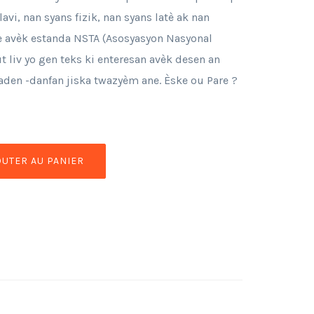
vi, nan syans fizik, nan syans latè ak nan
inye avèk estanda NSTA (Asosyasyon Nasyonal
 liv yo gen teks ki enteresan avèk desen an
aden -danfan jiska twazyèm ane. Èske ou Pare ?
OUTER AU PANIER