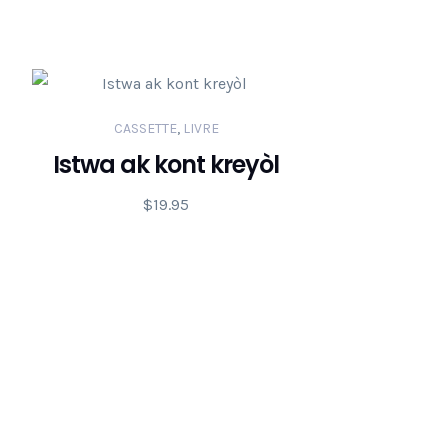
CASSETTE
,
LIVRE
Istwa ak kont kreyòl
$
19.95