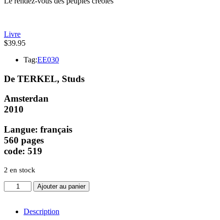
Le rendez-vous des peuples créoles
Livre
$
39.95
Tag:
EE030
De TERKEL, Studs
Amsterdan
2010
Langue: français
560 pages
code: 519
2 en stock
quantité
Ajouter au panier
de
Race
Histoires
Description