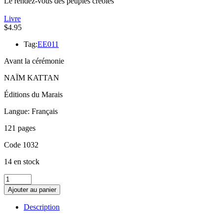
Le rendez-vous des peuples créoles
Livre
$
4.95
Tag:
EE011
Avant la cérémonie
NAÏM KATTAN
Éditions du Marais
Langue: Français
121 pages
Code 1032
14 en stock
quantité
de
Ajouter au panier
Avant
la
Description
cérémonie