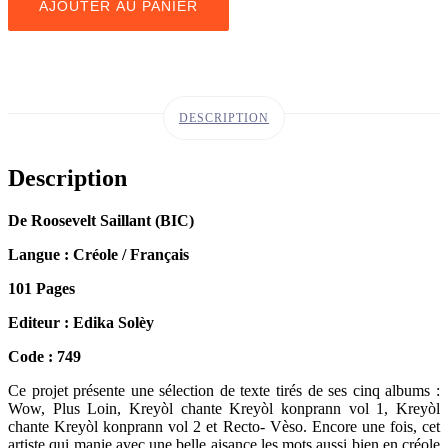
AJOUTER AU PANIER
DESCRIPTION
Description
De Roosevelt Saillant (BIC)
Langue : Créole / Français
101 Pages
Editeur : Edika Solèy
Code : 749
Ce projet présente une sélection de texte tirés de ses cinq albums :
Wow, Plus Loin, Kreyòl chante Kreyòl konprann vol 1, Kreyòl
chante Kreyòl konprann vol 2 et Recto- Vèso. Encore une fois, cet
artiste qui manie avec une belle aisance les mots aussi bien en créole