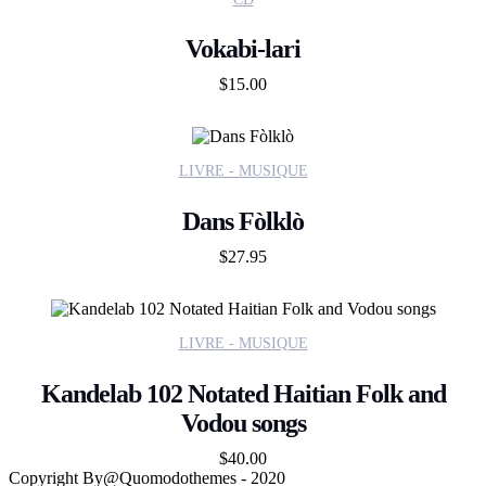
Vokabi-lari
$
15.00
LIVRE - MUSIQUE
Dans Fòlklò
$
27.95
LIVRE - MUSIQUE
Kandelab 102 Notated Haitian Folk and
Vodou songs
$
40.00
Copyright By@Quomodothemes - 2020