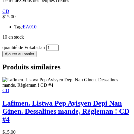
Le rendez-vous des peuples créoles
CD
$
15.00
Tag:
EA010
10 en stock
quantité de Vokabi-lari
Ajouter au panier
Produits similaires
CD
Lafimen. Listwa Pep Ayisyen Depi Nan
Ginen. Dessalines mande, Règleman ! CD
#4
$
15.00