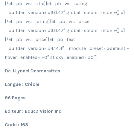
[/et_pb_wc_title][et_pb_wc_rating
_builder_version= »3.0.47″ global_colors_info= »{} »]
[/et_pb_wc_rating][et_pb_wc_price
_builder_version= »3.0.47″ global_colors_info= »{} »]
[/et_pb_wc_price][et_pb_text
_builder_version= »4.14.4″ _module_preset= »default »
hover_enabled= »0″ sticky_enabled= »0″]
De J.Lyonel Desmarattes
Langue : Créole
96 Pages
Editeur : Educa Vision Inc
Code : 163