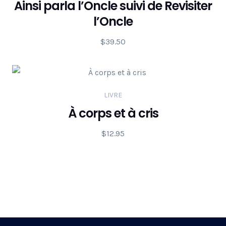
Ainsi parla l’Oncle suivi de Revisiter
l’Oncle
$
39.50
LIVRE
À corps et à cris
$
12.95