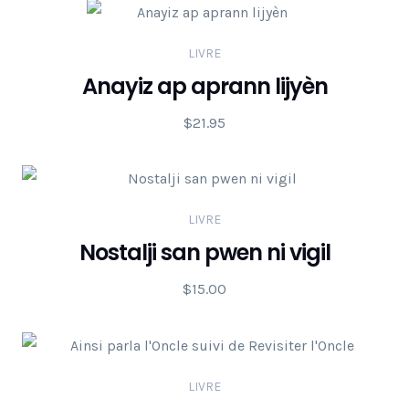
LIVRE
Anayiz ap aprann lijyèn
$
21.95
LIVRE
Nostalji san pwen ni vigil
$
15.00
LIVRE