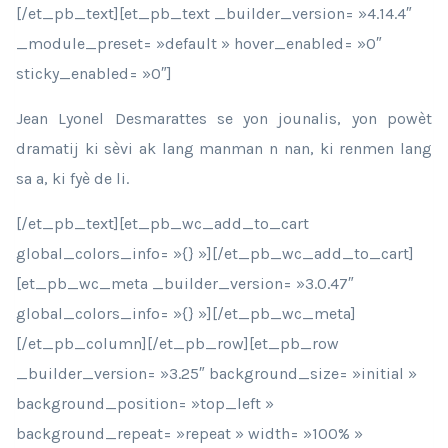
[/et_pb_text][et_pb_text _builder_version= »4.14.4″
_module_preset= »default » hover_enabled= »0″
sticky_enabled= »0″]
Jean Lyonel Desmarattes se yon jounalis, yon powèt
dramatij ki sèvi ak lang manman n nan, ki renmen lang
sa a, ki fyè de li.
[/et_pb_text][et_pb_wc_add_to_cart
global_colors_info= »{} »][/et_pb_wc_add_to_cart]
[et_pb_wc_meta _builder_version= »3.0.47″
global_colors_info= »{} »][/et_pb_wc_meta]
[/et_pb_column][/et_pb_row][et_pb_row
_builder_version= »3.25″ background_size= »initial »
background_position= »top_left »
background_repeat= »repeat » width= »100% »